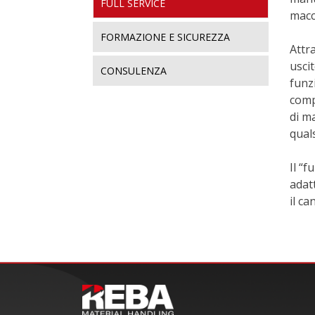
FULL SERVICE
macc
FORMAZIONE E SICUREZZA
Attr
usci
CONSULENZA
funz
comp
di m
qual
Il “f
adat
il c