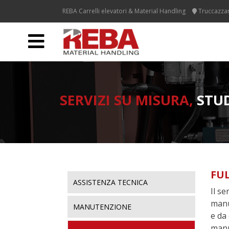
Skip
REBA Carrelli elevatori & Material Handling
Truccazzan
to
content
SERVIZI SU MISURA,
STUD
FUL
ASSISTENZA TECNICA
Il se
manu
MANUTENZIONE
e da
manu