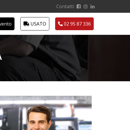
Contatti
rvento
USATO
02 95 87 336
A