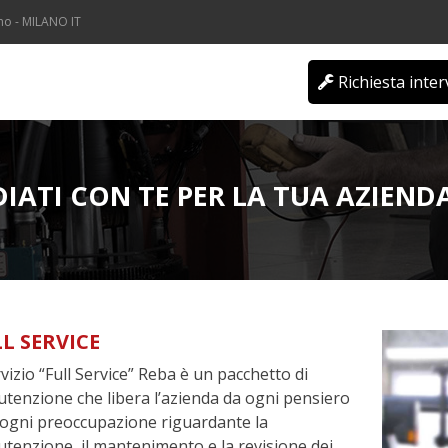
o - MILANO IT
Richiesta inte
IATI CON TE PER LA TUA AZIEND
L SERVICE
rvizio “Full Service” Reba è un pacchetto di
tenzione che libera l’azienda da ogni pensiero
 ogni preoccupazione riguardante la
tenzione, il mantenimento e la revisione dei