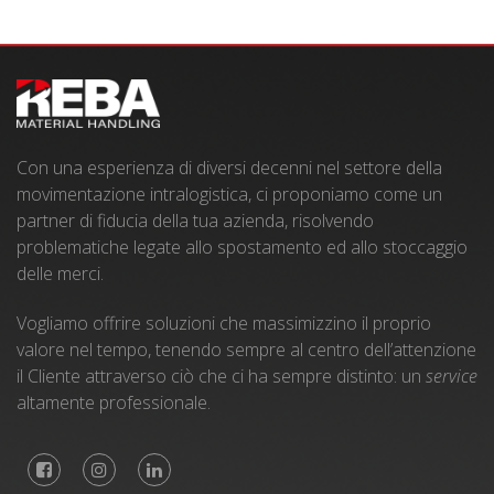
Con una esperienza di diversi decenni nel settore della
movimentazione intralogistica, ci proponiamo come un
partner di fiducia della tua azienda, risolvendo
problematiche legate allo spostamento ed allo stoccaggio
delle merci.
Vogliamo offrire soluzioni che massimizzino il proprio
valore nel tempo, tenendo sempre al centro dell’attenzione
il Cliente attraverso ciò che ci ha sempre distinto: un
service
altamente professionale.