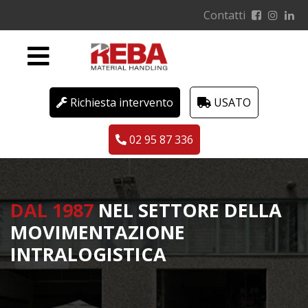
Skip
Contatti
to
content
Richiesta intervento
USATO
02 95 87 336
DAL 1987
NEL SETTORE DELLA
MOVIMENTAZIONE
INTRALOGISTICA